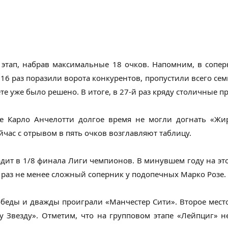
 этап, набрав максимальные 18 очков. Напомним, в сопе
6 раз поразили ворота конкурентов, пропустили всего сем
ете уже было решено. В итоге, в 27-й раз кряду столичные 
е Карло Анчелотти долгое время не могли догнать «Жир
час с отрывом в пять очков возглавляют таблицу.
дит в 1/8 финала Лиги чемпионов. В минувшем году на эт
т раз не менее сложный соперник у подопечных Марко Розе.
беды и дважды проиграли «Манчестер Сити». Второе место
у Звезду». Отметим, что на групповом этапе «Лейпциг» 