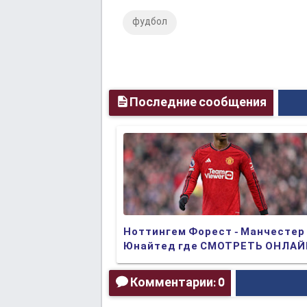
фудбол
Последние сообщения
Ноттингем Форест - Манчестер
Юнайтед где СМОТРЕТЬ ОНЛА
БЕСПЛАТНО 2024 (ПРЯМАЯ
ТРАНСЛЯЦИЯ)
Комментарии: 0