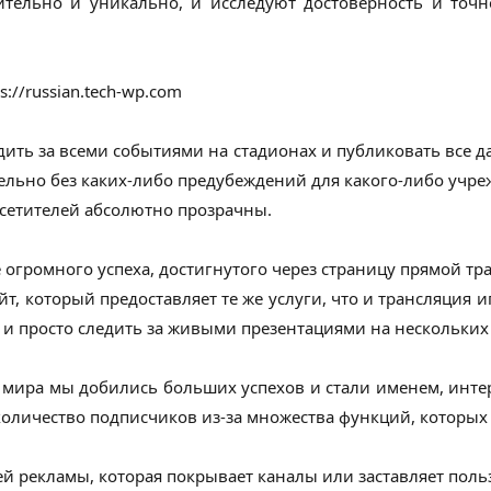
тельно и уникально, и исследуют достоверность и точ
://russian.tech-wp.com
дить за всеми событиями на стадионах и публиковать все д
ельно без каких-либо предубеждений для какого-либо учре
осетителей абсолютно прозрачны.
огромного успеха, достигнутого через страницу прямой тр
т, который предоставляет те же услуги, что и трансляция 
о и просто следить за живыми презентациями на нескольких
мира мы добились больших успехов и стали именем, инте
количество подписчиков из-за множества функций, которых н
й рекламы, которая покрывает каналы или заставляет поль