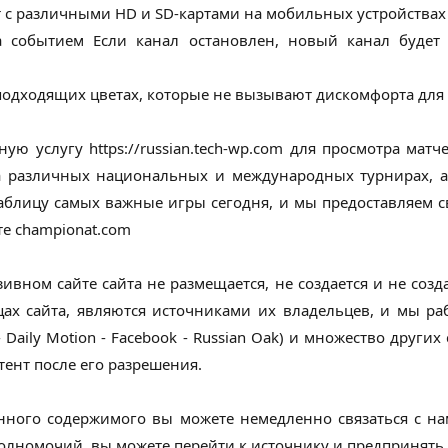
ет с различными HD и SD-картами на мобильных устройствах 
 событием Если канал остановлен, новый канал будет
подходящих цветах, которые не вызывают дискомфорта для г
ую услугу https://russian.tech-wp.com для просмотра ма
 различных национальных и международных турнирах, а 
аблицу самых важные игры сегодня, и мы предоставляем с
те championat.com
ивном сайте сайта не размещается, не создается и не созда
ах сайта, являются источниками их владельцев, и мы ра
 Daily Motion - Facebook - Russian Oak) и множество друг
тент после его разрешения.
ого содержимого вы можете немедленно связаться с нами
олномочий, вы можете перейти к источнику и предпринять