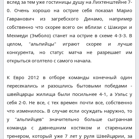
вслед за тем уже гостиницы душу на Лихтенштейне 7-
0. Очень хорошо на острие себя показал Марио
Гавранович из загребского Динамо, например
собственно что скорее всего он вблизи с Шакири и
Мехмеди (Эмболо) станет на острие в схеме 4-3-3. В
целом, "альпийцы" играют скорее и лучше
конкурента, но статус матча не разрешает им
открыться оголтело с самого начала.
К Евро 2012 в отборе команды конечный один
пересекались и разошлись бытовыми победами -
швейцарцы жилища были посильнее 4-1, а Уэльс у
себя 2-0. Не все, с тех времен почти все, собственно
что изменилось. В случае если осуждать наружно, то
у "альпийцев" значительно больше сыгранная
команда с давнешним костяком и стареньким
тренером, который уже 7 лет у руля Швейцарии, за