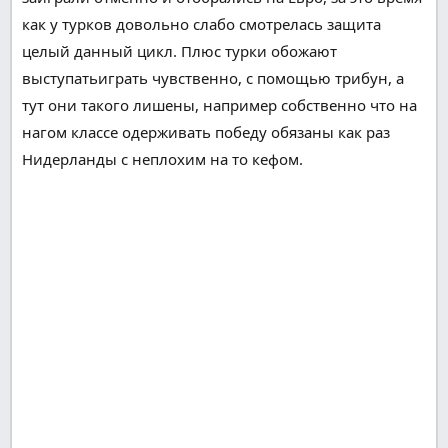
как у турков
довольно
слабо
смотрелась
защита
целый
данный
цикл. Плюс турки
обожают
выступать
играть
чувственно
, с
помощью
трибун, а
тут
они
такого
лишены,
например
собственно что
на
нагом
классе
одерживать победу
обязаны
как раз
Нидерланды с
неплохим
на то кефом.