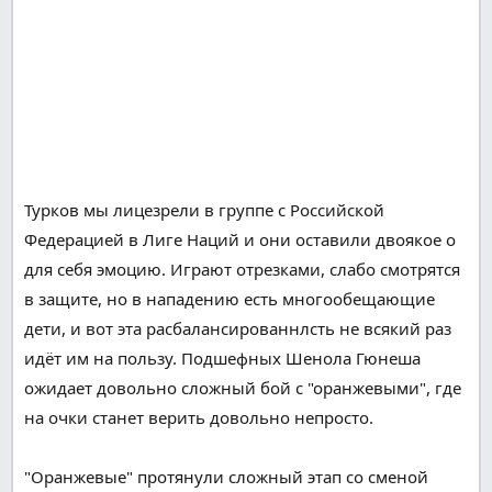
Турков мы
лицезрели
в группе с
Российской
Федерацией
в Лиге Наций и они оставили
двоякое
о
для себя
эмоцию
.
Играют
отрезками, слабо
смотрятся
в
защите
, но в
нападению
есть
многообещающие
дети
, и вот
эта
расбалансированнлсть не
всякий раз
идёт им на пользу.
Подшефных
Шенола Гюнеша
ожидает
довольно
сложный
бой
с "оранжевыми", где
на очки
станет
верить
довольно
непросто
.
"Оранжевые"
протянули
сложный
этап
со сменой