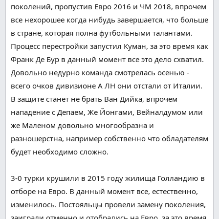
поколений, пропустив Евро 2016 и ЧМ 2018,
впрочем
все
нехорошее
когда нибудь
завершается
,
что
больше
в стране, которая полна футбольными талантами.
Процесс перестройки запустил Куман,
за это время
как
Франк Де Бур
в данный момент
все это дело
схватил
.
Довольно
недурно команда
смотрелась
осенью -
всего очков дивизионе А ЛН они отстали от Италии.
В
защите
станет
не
брать
Ван Дийка,
впрочем
нападение
с Депаем, Же Йонгами, Вейналдумом
или
же
Маленом
довольно
многообразна
и
разношерстна,
например
собственно что
обладателям
будет необходимо
сложно
.
3-0 турки
крушили
в 2015 году
жилища
Голландию в
отборе на Евро.
В данный момент
все,
естественно
,
изменилось
.
Постояльцы
провели
замену
поколения,
заиграли
отменно
и отобрались на Евро,
за это время