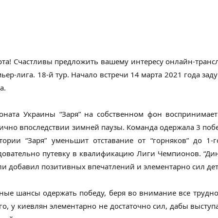
рта! Счастливы предложить вашему интересу онлайн-трансл
ьер-лига. 18-й тур. Начало встречи 14 марта 2021 года за
а.
оната Украины “Заря” на собственном фон воспринимае
ично впоследствии зимней паузы. Команда одержала 3 побед
тории “Заря” уменьшит отставание от “горняков” до 1-
ледовательно путевку в квалификацию Лиги Чемпионов. “Ди
 ли добавил позитивных впечатлений и элементарно сил де
ьные шансы одержать победу, беря во внимание все труднос
го, у киевлян элементарно не достаточно сил, дабы выступа