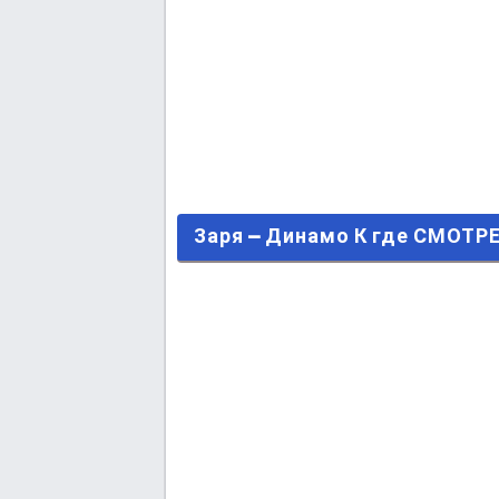
Заря – Динамо К где СМОТРЕТЬ
Заря – Динамо К где СМОТР