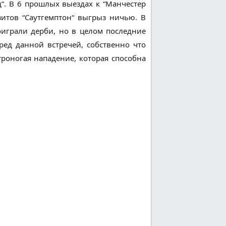
д“. В 6 прошлых выездах к “Манчестер
зитов “Саутгемптон“ выгрыз ничью. В
оиграли дерби, но в целом последние
ед данной встречей, собственно что
троногая нападение, которая способна