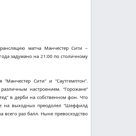
трансляцию матча Манчестер Сити –
 года задумано на 21:00 по столичному
 “Манчестер Сити“ и “Саутгемптон“.
различным настроением. “Горожане“
ед“ в дерби на собственном фон. Что
 же на выходных преодолел “Шеффилд
а всего раз балл. Ныне превосходство