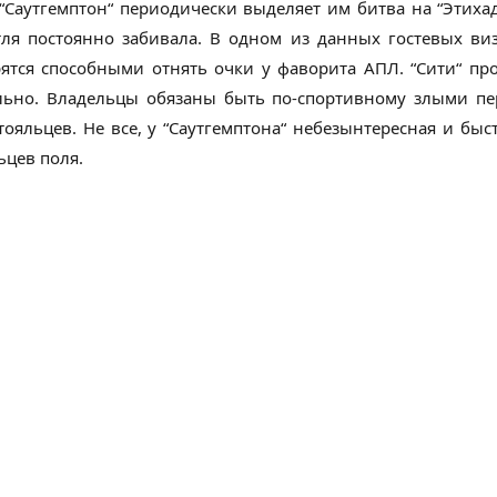
 “Саутгемптон“ периодически выделяет им битва на “Этиха
ля постоянно забивала. В одном из данных гостевых ви
тся способными отнять очки у фаворита АПЛ. “Сити“ пр
ьно. Владельцы обязаны быть по-спортивному злыми пер
ояльцев. Не все, у “Саутгемптона“ небезынтересная и быс
ьцев поля.