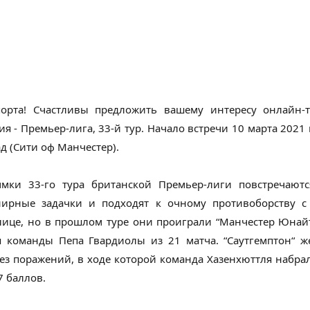
порта! Счастливы предложить вашему интересу онлайн-
я - Премьер-лига, 33-й тур. Начало встречи 10 марта 2021
д (Сити оф Манчестер).
мки 33-го тура британской Премьер-лиги повстречаются
ирные задачки и подходят к очному противоборству с 
ице, но в прошлом туре они проиграли “Манчестер Юнайт
я команды Пепа Гвардиолы из 21 матча. “Саутгемптон“
ез поражений, в ходе которой команда Хазенхюттля набрал
7 баллов.