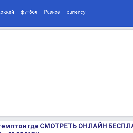
хоккей
футбол
Разное
currency
тгемптон где СМОТРЕТЬ ОНЛАЙН БЕСПЛА