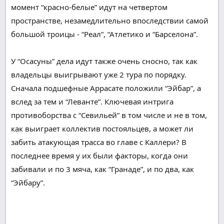
момент
“красно-белые” идут на четвертом
пространстве
,
незамедлительно
впоследствии
самой
большой
троицы - “Реал”, “Атлетико и “Барселона”.
У “Осасуны” дела идут
также
очень
сносно
,
так как
владельцы
выигрывают уже
2
тура
по порядку
.
Сначала
подшефные
Аррасате положили “Эйбар”, а
вслед за тем
и “Леванте”.
Ключевая
интрига
противоборства
с “Севильей”
в том числе и
не в том,
как выиграет коллектив
постояльцев
, а
может
ли
забить атакующая
трасса
во главе с Каллери? В
последнее время у
их
были
факторы
, когда они
забивали и по
3
мяча, как “Гранаде”, и по два, как
“Эйбару”.