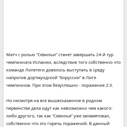
Матч с
ролью
“Севильи”
станет
завершать 24-й тур
чемпионата Испании,
вследствие того
собственно что
команде Лопетеги
довелось
выступать
в среду
напротив
дортмундской “Боруссии” в Лиге
чемпионов.
При этом
безуспешно
- поражение 2:3.
Но несмотря на все вышесказанное
в родном
первенстве дела идут как
невозможно
чем какого-
либо другого
,
так как
“Севилья” уже
запамятовал
,
собственно что
это
горечь поражений.
В данный