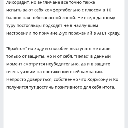
лихорадит, но
англичане
все
точно также
испытывают
себя
комфортабельно
с
плюсом
в 10
баллов над
небезопасной
зоной.
Не все
, к
данному
туру
постояльцы
подходят не в
наилучшем
настроении
по причине
2-ух
поражений в АПЛ кряду.
“Брайтон“ на ходу и способен
выступать
не
лишь
только
от
защиты
, но и от себя. “Пэлас“
в данный
момент
смотрится
неубедительно, да и в
защите
очень
уязвим на протяжении всей кампании.
Непросто
довериться
,
собственно что
Ходжсону и Ко
получится
тут
достичь
позитивного
для себя
итога
.