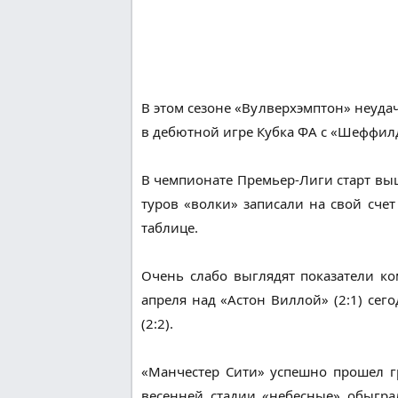
В этом сезоне «Вулверхэмптон» неудач
в дебютной игре Кубка ФА с «Шеффилд
В чемпионате Премьер-Лиги старт выш
туров «волки» записали на свой сче
таблице.
Очень слабо выглядят показатели ко
апреля над «Астон Виллой» (2:1) се
(2:2).
«Манчестер Сити» успешно прошел гр
весенней стадии «небесные» обыграл