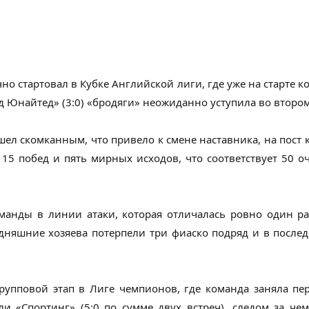
но стартовал в Кубке Английской лиги, где уже на старте к
 Юнайтед» (3:0) «бродяги» неожиданно уступила во втором 
ел скомканным, что привело к смене наставника, на пост 
т 15 побед и пять мирных исходов, что соответствует 50 
манды в линии атаки, которая отличалась ровно один ра
годняшние хозяева потерпели три фиаско подряд и в после
упповой этап в Лиге чемпионов, где команда заняла пе
и «Спортинг» (5:0 по сумме двух встреч), следом за чем