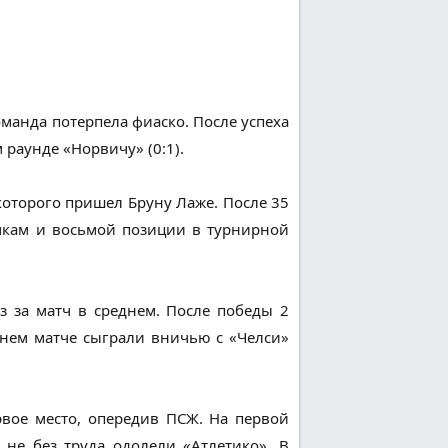
оманда потерпела фиаско. После успеха
раунде «Норвичу» (0:1).
которого пришел Бруну Лаже. После 35
очкам и восьмой позиции в турнирной
з за матч в среднем. После победы 2
днем матче сыграли вничью с «Челси»
рвое место, опередив ПСЖ. На первой
 не без труда одолели «Атлетико». В