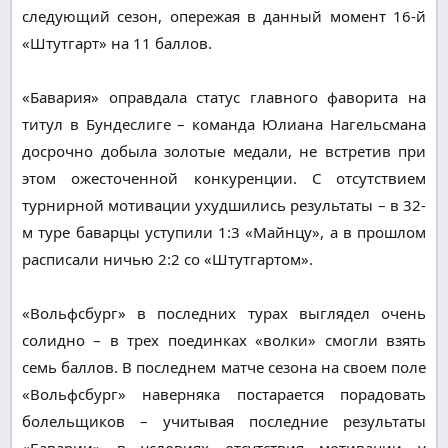
следующий сезон, опережая в данный момент 16-й
«Штутгарт» на 11 баллов.
«Бавария» оправдала статус главного фаворита на
титул в Бундеслиге – команда Юлиана Нагельсмана
досрочно добыла золотые медали, не встретив при
этом ожесточенной конкуренции. С отсутствием
турнирной мотивации ухудшились результаты – в 32-
м туре баварцы уступили 1:3 «Майнцу», а в прошлом
расписали ничью 2:2 со «Штутгартом».
«Вольфсбург» в последних турах выглядел очень
солидно – в трех поединках «волки» смогли взять
семь баллов. В последнем матче сезона на своем поле
«Вольфсбург» наверняка постарается порадовать
болельщиков – учитывая последние результаты
«Баварии» в условиях отсутствия мотивации у