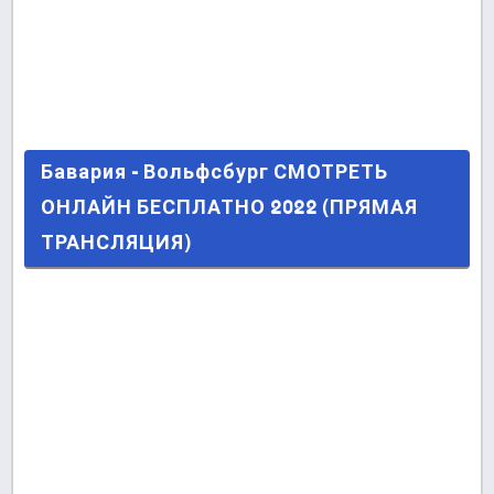
Бавария - Вольфсбург СМОТРЕТЬ ОНЛАЙН
Бавария - Вольфсбург СМОТРЕТЬ
БЕСПЛАТНО 2022 (ПРЯМАЯ ТРАНСЛЯЦИЯ)
ОНЛАЙН БЕСПЛАТНО 2022 (ПРЯМАЯ
Последние сообщения
ТРАНСЛЯЦИЯ)