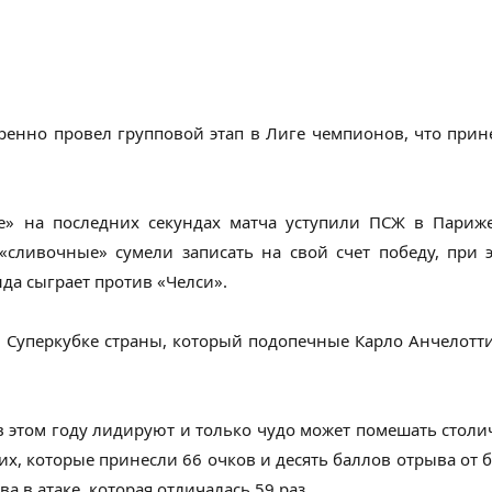
ренно провел групповой этап в Лиге чемпионов, что прин
» на последних секундах матча уступили ПСЖ в Париже 
сливочные» сумели записать на свой счет победу, при 
да сыграет против «Челси».
в Суперкубке страны, который подопечные Карло Анчелотти
 этом году лидируют и только чудо может помешать столич
х, которые принесли 66 очков и десять баллов отрыва от 
а в атаке, которая отличалась 59 раз.