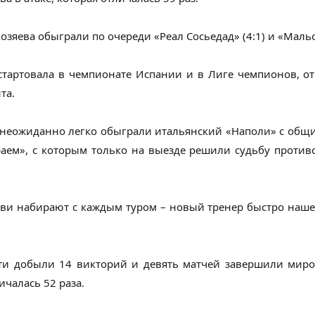
озяева обыграли по очереди «Реал Сосьедад» (4:1) и «Мальор
 стартовала в чемпионате Испании и в Лиге чемпионов, от
та.
неожиданно легко обыграли итальянский «Наполи» с общим
раем», с которым только на выезде решили судьбу против
ви набирают с каждым туром – новый тренер быстро нашел
сти добыли 14 викторий и девять матчей завершили миро
ичалась 52 раза.