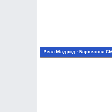
Реал Мадрид - Барселона СМО
Реал Мадрид - Барселона 
Последние сообщения