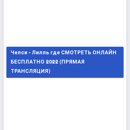
Челси - Лилль где СМОТРЕТЬ ОНЛАЙН
Челси - Лилль где СМОТРЕТЬ ОНЛАЙН
БЕСПЛАТНО 2022 (ПРЯМАЯ ТРАНСЛЯЦИЯ)
БЕСПЛАТНО 2022 (ПРЯМАЯ
Последние сообщения
ТРАНСЛЯЦИЯ)