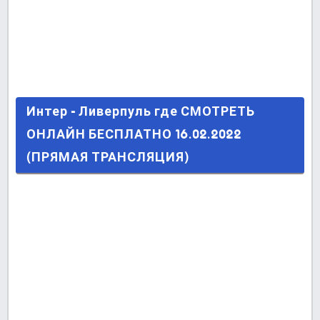
Интер - Ливерпуль где СМОТРЕТЬ ОНЛАЙН
Интер - Ливерпуль где СМОТРЕТЬ
БЕСПЛАТНО 16.02.2022 (ПРЯМАЯ
ОНЛАЙН БЕСПЛАТНО 16.02.2022
ТРАНСЛЯЦИЯ)
(ПРЯМАЯ ТРАНСЛЯЦИЯ)
Последние сообщения