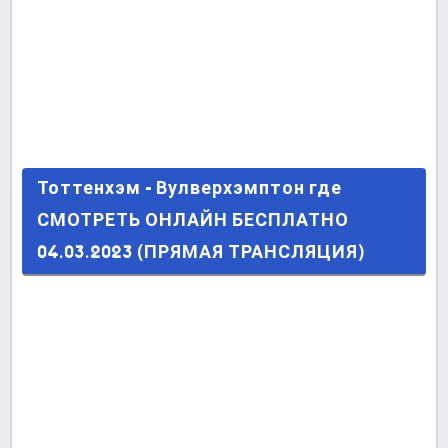
Тоттенхэм - Вулверхэмптон где СМОТРЕТЬ
Тоттенхэм - Вулверхэмптон где
ОНЛАЙН БЕСПЛАТНО 04.03.2023 (ПРЯМАЯ
СМОТРЕТЬ ОНЛАЙН БЕСПЛАТНО
ТРАНСЛЯЦИЯ)
04.03.2023 (ПРЯМАЯ ТРАНСЛЯЦИЯ)
Последние сообщения