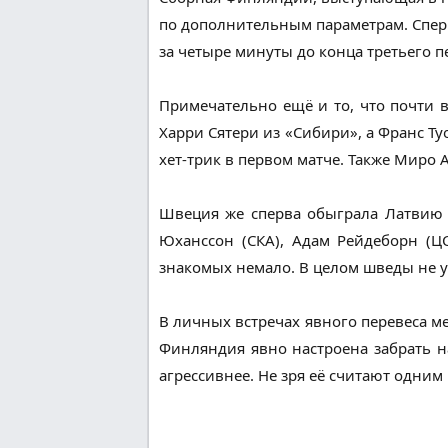
по дополнительным параметрам. Сперв
за четыре минуты до конца третьего 
Примечательно ещё и то, что почти в
Харри Сятери из «Сибири», а Франс Т
хет-трик в первом матче. Также Миро 
Швеция же сперва обыграла Латвию (3
Юханссон (СКА), Адам Рейдеборн (ЦС
знакомых немало. В целом шведы не у
В личных встречах явного перевеса м
Финляндия явно настроена забрать н
агрессивнее. Не зря её считают одним