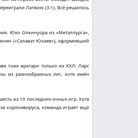
ереиграли Латвию (3:1). Всё решилось
иния. Юхо Олкинуора из «Металлурга»,
ннинен («Салават Юлаев»), оформивший
аве тоже вратари только из КХЛ: Ларс
аны из разнообразных лиг, хотя имён
есть из 10 последних очных игр. Хотя
за коронавируса, команда играет ещё