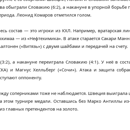
а обыграли Словакию (6:2), а накануне в упорной борьбе п
периода. Леонид Комаров отметился голом.
есь состав — это игроки из КХЛ. Например, вратарская л
уохимаа — из «Нефтехимика». В атаке старается Сакари Ма
Аалтонен («Витязь») с двумя шайбами и передачей на счету.
:2), а накануне переиграла Словакию (4:1). У неё в сост
КА) и Магнус Хелльберг («Сочи»). Атака и защита собр
ступают оппоненту.
ежду соперниками тоже не наблюдается. Швеция выиграла ш
а этом турнире медали. Оставшись без Марко Антиллы из-
 из главных претендентов на золото.