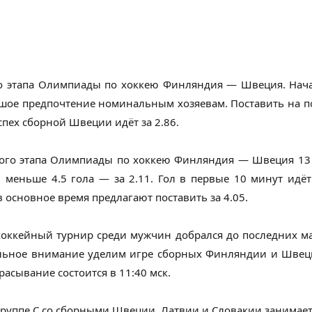
го этапа Олимпиады по хоккею Финляндия — Швеция. Нача
ьшое предпочтение номинальным хозяевам. Поставить на 
спех сборной Швеции идёт за 2.86.
вого этапа Олимпиады по хоккею Финляндия — Швеция 13 
ал меньше 4.5 гола — за 2.11. Гол в первые 10 минут идёт
в основное время предлагают поставить за 4.05.
хоккейный турнир среди мужчин добрался до последних мат
льное внимание уделим игре сборных Финляндии и Швеци
асывание состоится в 11:40 мск.
руппе С со сборными Швеции, Латвии и Словакии занимает 