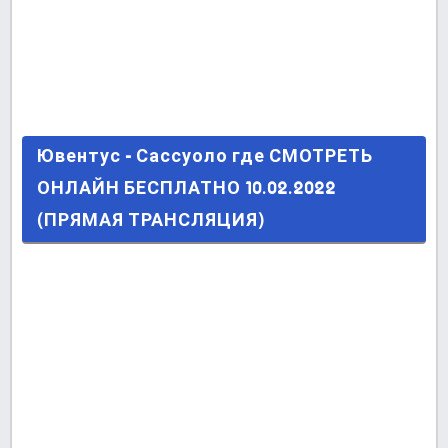
Ювентус - Сассуоло где СМОТРЕТЬ ОНЛАЙН
Ювентус - Сассуоло где СМОТРЕТЬ
БЕСПЛАТНО 10.02.2022 (ПРЯМАЯ
ОНЛАЙН БЕСПЛАТНО 10.02.2022
ТРАНСЛЯЦИЯ)
(ПРЯМАЯ ТРАНСЛЯЦИЯ)