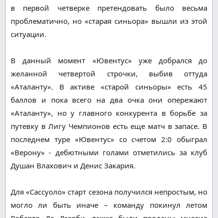
в первой четверке претендовать было весьма
проблематично, но «старая синьора» вышли из этой
ситуации.
В данный момент «Ювентус» уже добрался до
желанной четвертой строчки, выбив оттуда
«Аталанту». В активе «старой синьоры» есть 45
баллов и пока всего на два очка они опережают
«Аталанту», но у главного конкурента в борьбе за
путевку в Лигу Чемпионов есть еще матч в запасе. В
последнем туре «Ювентус» со счетом 2:0 обыграл
«Верону» - дебютными голами отметились за клуб
Душан Влахович и Денис Закария.
Для «Сассуоло» старт сезона получился непростым, но
могло ли быть иначе – команду покинул летом
Роберто Де Дзерби, также были проданы многие