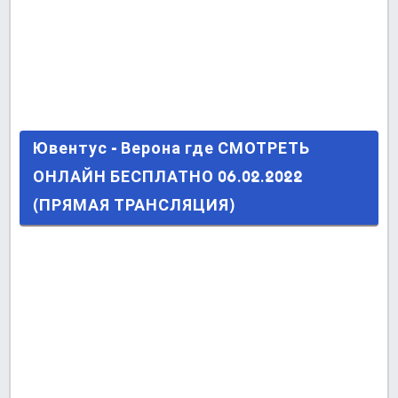
Ювентус - Верона где СМОТРЕТЬ ОНЛАЙН
Ювентус - Верона где СМОТРЕТЬ
БЕСПЛАТНО 06.02.2022 (ПРЯМАЯ
ОНЛАЙН БЕСПЛАТНО 06.02.2022
ТРАНСЛЯЦИЯ)
(ПРЯМАЯ ТРАНСЛЯЦИЯ)
Последние сообщения