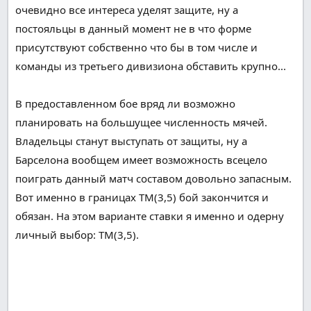
очевидно
все
интереса
уделят
защите
, ну а
постояльцы
в данный момент
не в
что
форме
присутствуют
собственно что
бы
в том числе и
команды из третьего дивизиона
обставить
крупно...
В
предоставленном
бое
вряд ли
возможно
планировать
на
большущее
численность
мячей.
Владельцы
станут
выступать
от
защиты
, ну а
Барселона
вообщем
имеет возможность
всецело
поиграть
данный
матч составом
довольно
запасным
.
Вот
именно
в
границах
ТМ(3,5)
бой
закончится
и
обязан
. На
этом
варианте ставки я
именно
и
одерну
личный
выбор: ТМ(3,5).