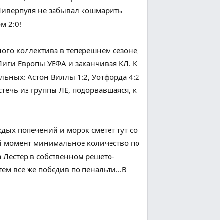
Ливерпуля не забывал кошмарить
м 2:0!
ного
коллектива в теперешнем сезоне,
 Лиги Европы УЕФА и заканчивая КЛ. К
альных
: Астон Виллы 1:2, Уотфорда 4:2
стечь
из группы ЛЕ, подорвавшаяся, к
ждых
попечений
и
морок
сметет
тут
со
й момент
минимальное количество
по
а Лестер в
собственном
решето-
тем
все же
победив по пенальти...В