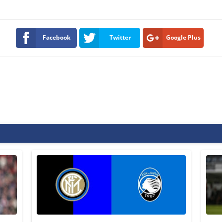
Facebook
Twitter
Google Plus