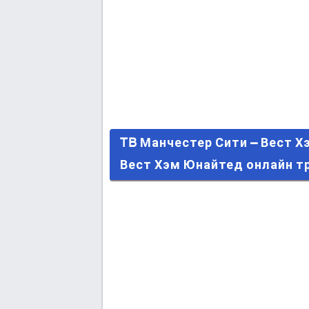
TB Манчестер Сити – Вест Хэм Ю
TB Манчестер Сити – Вест Х
трансляция
Вест Хэм Юнайтед онлайн т