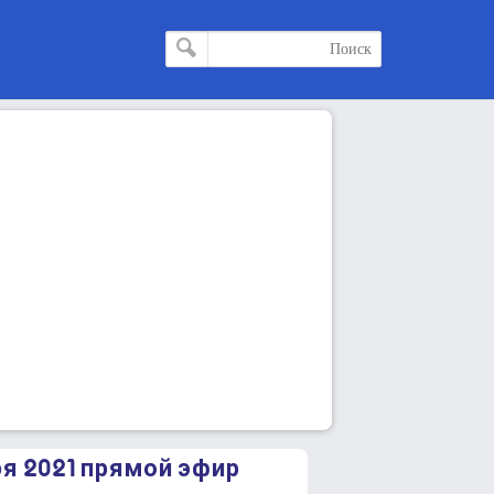
я 2021 прямой эфир