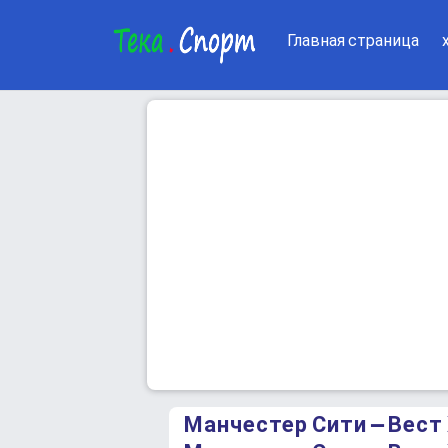
Главная страница
Манчестер Сити – Вест