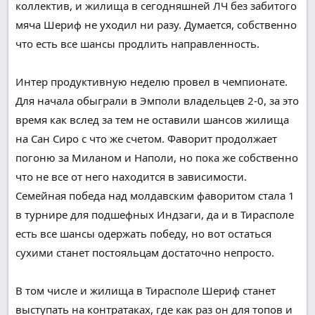
коллектив, и
жилища
в
сегодняшней
ЛЧ без забитого
мяча Шериф не уходил
ни разу
. Думается,
собственно
что
есть все шансы продлить
направленность
.
Интер продуктивную неделю провел в чемпионате.
Для начала обыграли в Эмполи
владельцев
2-0,
за это
время
как
вслед за тем
не оставили шансов
жилища
на Сан Сиро с
что
же счетом.
Фаворит
продолжает
погоню за Миланом и Наполи, но
пока же
собственно
что
не все от него
находится в зависимости
.
Семейная
победа над молдавским
фаворитом
стала
1
в турнире для
подшефных
Индзаги, да и в Тирасполе
есть все шансы
одержать победу
, но вот остаться
сухими
станет
постояльцам
достаточно
непросто
.
В том числе и
жилища
в Тирасполе Шериф
станет
выступать
на контратаках, где
как раз
он для топов и