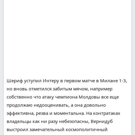
Шериф уступил Интеру в первом матче в Милане 1-3,
но
вновь
отметился забитым мячом,
например
собственно что
атаку чемпиона Молдовы
все еще
продолжаю недооценивать, а она
довольно
эффективна,
резва
и
моментальна
. На контратаках
владельцы
как
ни разу
небезопасны
, Вернидуб
выстроил
замечательный
космополитичный