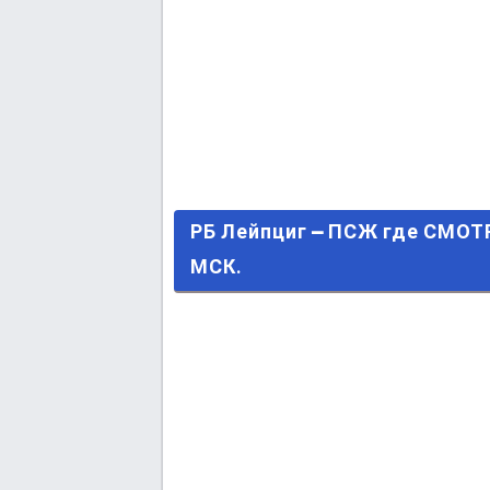
РБ Лейпциг – ПСЖ где СМОТРЕТ
РБ Лейпциг – ПСЖ где СМОТ
МСК.