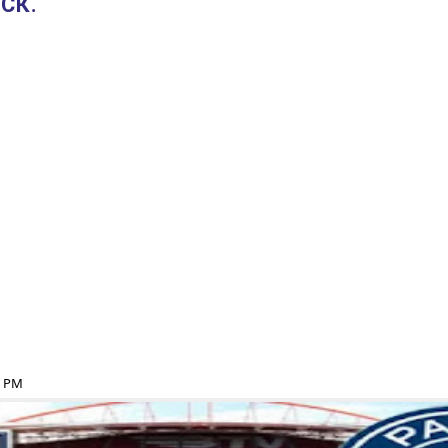
СК.
9 PM