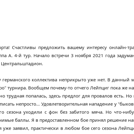
орта! Счастливы предложить вашему интересу онлайн-т
па A. 4-й тур. Начало встречи 3 ноября 2021 года задум
- Центральштадион.
у германского коллектива неприкрыто уже нет. В данный
вро" турнира. Вообщем почему-то отчего Лейпциг пока же н
но трудная попалась, здесь предлог для провалов есть. Но
исать непросто... Удовлетворительная нападение у "быков
го сезона уходили с фон без забитого мяча. Но что-нибу
ачимые баллы. Я в предоставленном бое принял решение нап
я уже заявил, практически в любом бое сего сезона Лейпц