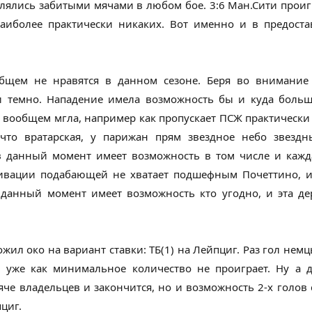
лялись забитыми мячами в любом бое. 3:6 Ман.Сити проигр
аиболее практически никаких. Вот именно и в предост
бщем не нравятся в данном сезоне. Беря во внимание к
 темно. Нападение имела возможность бы и куда больш
 вообщем мгла, например как пропускает ПСЖ практически 
что вратарская, у парижан прям звездное небо звездны
 данный момент имеет возможность в том числе и кажд
тивации подабающей не хватает подшефным Почеттино, и
 данный момент имеет возможность кто угодно, и эта д
ил око на вариант ставки: ТБ(1) на Лейпциг. Раз гол немц
а уже как минимальное количество не проиграет. Ну а д
че владельцев и закончится, но и возможность 2-х голов
циг.