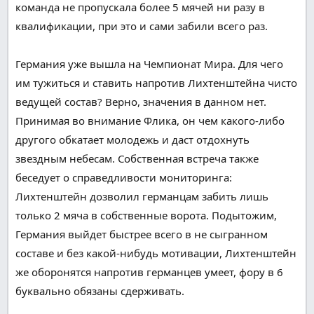
команда не пропускала
более
5 мячей ни разу в
квалификации, при это и сами забили всего раз.
Германия уже вышла на Чемпионат Мира.
Для чего
им
тужиться
и
ставить
напротив
Лихтенштейна чисто
ведущей
состав?
Верно
,
значения
в
данном
нет.
Принимая во внимание
Флика, он
чем какого-либо
другого
обкатает молодежь и даст отдохнуть
звездным небесам
.
Собственная
встреча
также
беседует
о
справедливости
мониторинга
:
Лихтенштейн
дозволил
германцам
забить
лишь
только
2 мяча в
собственные
ворота. Подытожим,
Германия выйдет
быстрее
всего в не сыгранном
составе и без
какой-нибудь
мотивации, Лихтенштейн
же оборонятся
напротив
германцев
умеет, фору в 6
буквально
обязаны
сдерживать
.