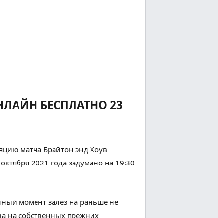
ОНЛАЙН БЕСПЛАТНО 23
яцию матча Брайтон энд Хоув
3 октября 2021 года
задумано
на 19:30
нный момент
залез
на
раньше
не
ва
на
собственных
прежних