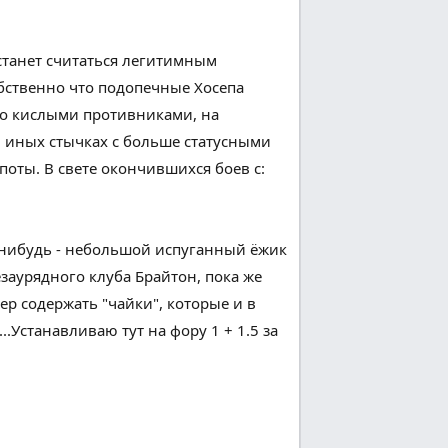
станет
считаться
легитимным
бственно что
подопечные
Хосепа
о
кислыми противниками,
на
в
иных
стычках с
больше
статусными
поты
. В свете
окончившихся
боев
с:
нибудь -
небольшой
испуганный ёжик
заурядного клуба Брайтон,
пока же
ер
содержать
"чайки", которые и в
..
Устанавливаю
тут
на фору 1 + 1.5 за