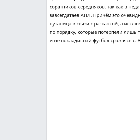
соратников-середняков,
так как
в
нед
завсегдатаев АПЛ. Причём это
очевид
путаница
в связи с раскачкой, а
исклю
по порядку
, которые потерпели
лишь 
и не
покладистый
футбол сражаясь с: А