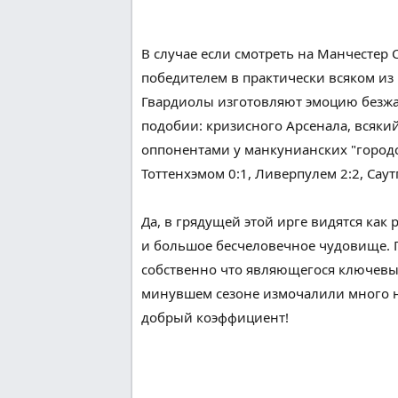
В случае если
смотреть
на Манчестер С
победителем
в
практически
всяком
из
Гвардиолы
изготовляют
эмоцию
безж
подобии
: кризисного Арсенала,
всякий
оппонентами у манкунианских "
город
Тоттенхэмом 0:1, Ливерпулем 2:2, Саут
Да, в
грядущей
этой ирге
видятся
как 
и
большое
бесчеловечное
чудовище. 
собственно что
являющегося
ключев
минувшем
сезоне измочалили
много
добрый
коэффициент!