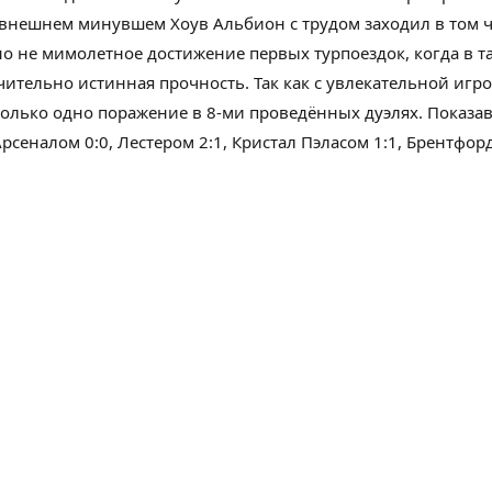
авнешнем
минувшем
Хоув Альбион с трудом
заходил
в том 
но
не мимолетное достижение первых
турпоездок
, когда в 
чительно
истинная
прочность
.
Так как
с
увлекательной
игро
только
одно поражение в 8-ми проведённых дуэлях. Показав,
рсеналом 0:0, Лестером 2:1, Кристал Пэласом 1:1, Брентфордо