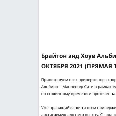
Брайтон энд Хоув Альб
ОКТЯБРЯ 2021 (ПРЯМАЯ Т
Приветствуем всех
приверженцев
спор
Альбион – Манчестер Сити в рамках 
по
столичному
времени и
протечет
на 
Уже нравящийся
почти всем
приверж
достигаемую для него высоту. С горд