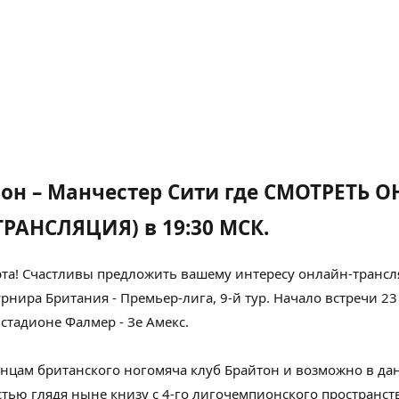
ион – Манчестер Сити где СМОТРЕТЬ 
РАНСЛЯЦИЯ) в 19:30 МСК.
та!
Счастливы
предложить вашему
интересу
онлайн-трансл
турнира
Британия
- Премьер-лига, 9-й тур. Начало встречи 2
стадионе Фалмер - Зе Амекс.
енцам
британского
ногомяча клуб Брайтон и
возможно
в да
остью
глядя
ныне
книзу
с 4-го лигочемпионского
пространст