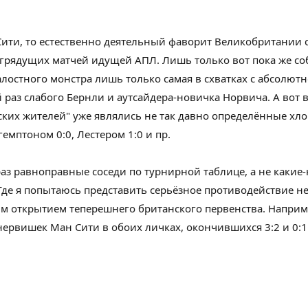
ити, то
естественно
деятельный
фаворит
Великобритании
грядущих
матчей идущей АПЛ.
Лишь только
вот
пока же
со
алостного
монстра
лишь только
самая
в схватках с
абсолютн
 раз
слабого
Бернли и аутсайдера-новичка Норвича. А вот 
ских жителей
" уже
являлись
не так давно
определённые
хло
гемптоном 0:0, Лестером 1:0 и пр.
раз
равноправные соседи по турнирной таблице, а не какие-
Где я
попытаюсь
представить
серьёзное
противодействие
не
ым
открытием теперешнего
британского
первенства.
Наприм
нервишек
Ман Сити в обоих личках,
окончившихся
3:2 и 0:1.