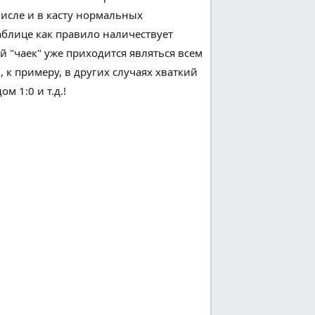
числе и
в касту
нормальных
таблице
как правило
наличествует
й "чаек" уже приходится
являться
всем
 к примеру, в
других
случаях
хваткий
м 1:0 и т.д.!