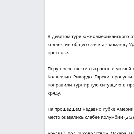
В девятом туре южноамериканского о
коллектив общего зачета - команду Ур
прогнозе.
Перу после шести сыгранных матчей 
Коллектив Рикардо Гареки пропусти
поправили турнирную ситуацию в прош
кряду.
На прошедшем недавно Кубке Америки 
место оказались слабее Колумбии (2:3)
Уругвай под руководством Оскара Та