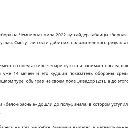
тбора на Чемпионат мира-2022 аутсайдер таблицы сборная 
угвая. Смогут ли гости добиться положительного результат
имеет в своем активе четыре пункта и занимает последню
л уже 14 мячей и это худший показатель обороны сред
лом туре, обыграв на своем поле Эквадор (2:1), а до этог
«бело-красные» дошли до полуфинала, в котором уступили б
.
бареса на том же Кубке Америки вылетел в четвертьфина