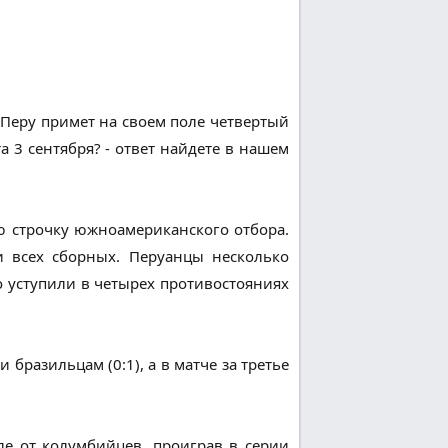
Перу примет на своем поле четвертый
а 3 сентября? - ответ найдете в нашем
ю строчку южноамериканского отбора.
и всех сборных. Перуанцы несколько
о уступили в четырех противостояниях
разильцам (0:1), а в матче за третье
ле от колумбийцев, проиграв в серии