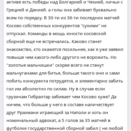
активе есть победы над Болгарией и Чехией, ничьи с
Грецией и Данией. а голы она забивает
буквально
всем
по порядку
. В 30-ти из 36-ти последних матчей
Косово
собственных
конкурентов
"сухими" не
отпускал. Команды в
мощь
юности
косовской
сборной
еще
не встречались. Каково
станет
знакомство, кто окажется
посильнее
, как я уже
заявил
повыше
чем какого-либо другого
не
ворожить
. Но
"золотые
мальчишки
"
скорее всего
не
станут
мальчуганами
для битья,
больше
такого
они и сами
побить
конкурента
потрудятся
, и
элементарно
забить
гол им
абсолютно
по силам. Ну
в случае если
грузинам Гибралтар забивает чем Косово хуже? Да
ничем,
что
больше
у него в составе
наличествует
друг
Ррахмани играющий за Наполи и хоть он
номинальный
адвокат
, а 5 голов за 35 матчей в
футболке
государственной
сборной забил ( не
любой