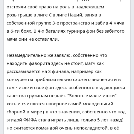
отстояли своё право на
роль
в
надлежащем
розыгрыше в лиге С в лиге Наций, заняв в
собственной
группе 3-е
пространство
и забив 4 мяча
в 6-ти
боях
. В 4-х баталиях турнира
фон
без забитого
мяча они не
оставляли
.
Незамедлительно
же
заявлю
,
собственно что
находить
фаворита
здесь
не стоит, матч как
рассказывается
на 3
финала
,
например
как
конкуренты
приблизительно
схожего
значения
и
в
том числе и
своё
фон
здесь
особенного
выдающиеся
качества
грузинам не даёт. "Золотые
мальчишки
"
хоть и
считаются
наверное
самой
молоденький
сборной в мире ( в
что
значении
,
собственно что
под
эгидой ФИФА стала
играть
лишь только
5 лет назад)
но
считается
командой
очень
непокладистой
, в её