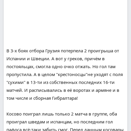
В 3-х
боях
отбора Грузия потерпела 2
проигрыша
от
Испании и Швеции. А вот у греков, причём в
постояльцах
,
смогла
одно очко отжать. Но гол там
пропустила. А в целом "крестоносцы"не уходят с поля
"сухими" в 13-ти из
собственных
последних 16-ти
матчей. И расписывались в её воротах и армяне и
в
том числе и
сборная Гибралтара!
Косово
поиграл
лишь только
2 матча в группе, оба
проиграл шведам и испанцам, но последним гол
пафоса
всё-таки забить
смог
. Перед
данным
косовары