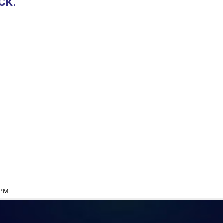
СК.
4 PM