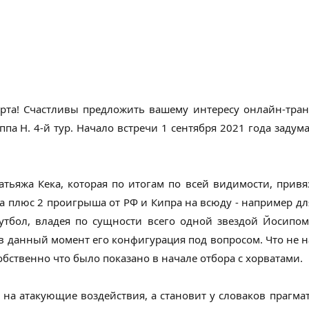
рта! Счастливы предложить вашему интересу онлайн-тра
ппа H. 4-й тур. Начало встречи 1 сентября 2021 года заду
тьяжа Кека, которая по итогам по всей видимости, привя
 плюс 2 проигрыша от РФ и Кипра на всюду - например для
утбол, владея по сущности всего одной звездой Йосипо
и в данный момент его конфигурация под вопросом. Что не
бственно что было показано в начале отбора с хорватами.
р на атакующие воздействия, а становит у словаков прагм