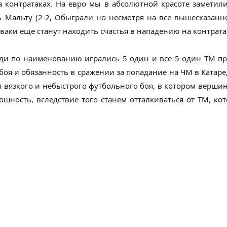
онтратаках. На евро мы в абсолютной красоте заметили
Мальту (2-2, Обыграли но несмотря на все вышесказанное
ваки еще станут находить счастья в нападению на контрата
ди по наименованию игрались 5 один и все 5 один ТМ п
боя и обязанность в сражении за попадание на ЧМ в Катар
я вязкого и небыстрого футбольного боя, в котором верши
шность, вследствие того станем отталкиваться от ТМ, кот