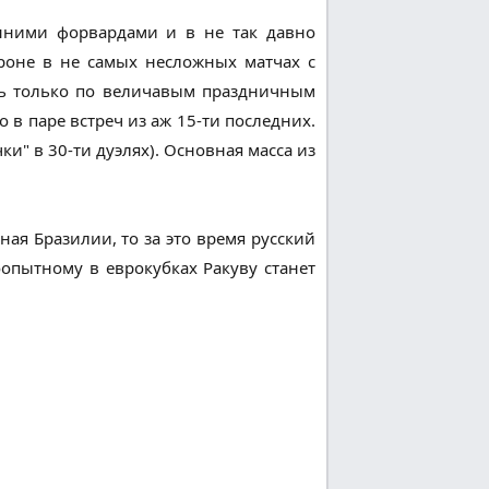
нними форвардами и в не так давно
роне в не самых несложных матчах с
шь только по величавым праздничным
 в паре встреч из аж 15-ти последних.
и" в 30-ти дуэлях). Основная масса из
ная Бразилии, то за это время русский
опытному в еврокубках Ракуву станет