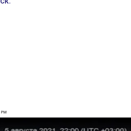
СК.
1 PM