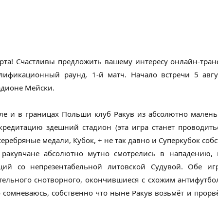
рта! Счастливы предложить вашему интересу онлайн-тран
лификационный раунд. 1-й матч. Начало встречи 5 авгу
адионе Мейски.
ле и в границах Польши клуб Ракув из абсолютно маленьк
кредитацию здешний стадион (эта игра станет проводить
еребряные медали, Кубок, + не так давно и Суперкубок соб
 ракувчане абсолютно мутно смотрелись в нападению,
ций со непрезентабельной литовской Судувой. Обе иг
ятельного снотворного, окончившиеся с схожим антифутб
о сомневаюсь, собственно что ныне Ракув возьмёт и прорв