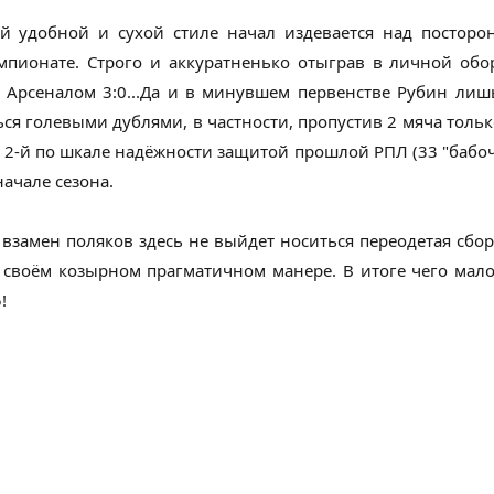
й удобной и сухой стиле начал издевается над посторо
мпионате. Строго и аккуратненько отыграв в личной обо
м Арсеналом 3:0...Да и в минувшем первенстве Рубин ли
 голевыми дублями, в частности, пропустив 2 мяча только
2-й по шкале надёжности защитой прошлой РПЛ (33 "бабочк
начале сезона.
 взамен поляков здесь не выйдет носиться переодетая сбор
в своём козырном прагматичном манере. В итоге чего мало
!