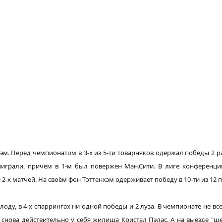
хэм. Перед чемпионатом в 3-х из 5-ти товарняков одержал победы 2 
ыиграли, причём в 1-м был повержен Ман.Сити. В лиге конференц
 2-х матчей. На своём
фон
Тоттенхэм
одерживает победу
в 10-ти из 12
лоду, в 4-х спаррингах ни одной победы и 2 луза. В чемпионате
не вс
,
снова
действительно
у себя
жилища
Кристал Пэлас. А на выезде "