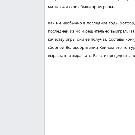
матчах 4 из
коих
были проиграны.
Как ни
необычно
в последние годы Уотфо
последней из
их
и
решительно
выиграл.
На
качеству игры они её получат. Составы
конк
сборной
Великобритании
Кейном это топ-у
вырастать
и
вырастать
. Все эти
прецеденты
с