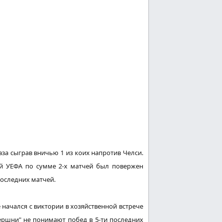
раза сыграв вничью
1
из
коих
напротив
Челси.
ий УЕФА по сумме 2-х матчей был повержен
 последних матчей.
е
начался
с виктории в
хозяйственной
встрече
шершни" не
понимают
побед в 5-ти последних