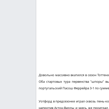
Довольно
массивно
вкатился в сезон Тоттен
Оба стартовых тура первенства "шпоры" в
португальский Пасош Феррейра 3-1 по сумме
Уотфорд в предсезонке играл
сквозь
пень-ко
напротив
Астон-Виллы и
здесь
же проиграл