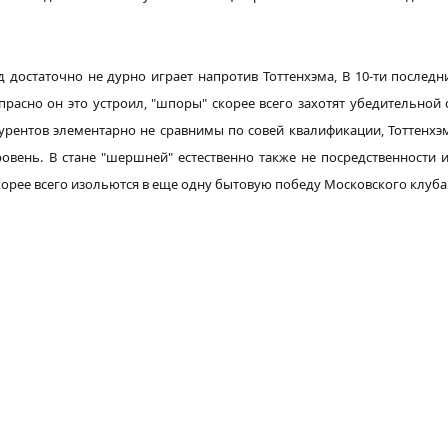
рд
достаточно
не
дурно
играет
напротив
Тоттенхэма, В 10-ти
последн
прасно
он это
устроил
, "шпоры"
скорее всего
захотят
убедительной 
урентов
элементарно
не
сравнимы
по совей квалификации, Тоттенхэ
ровень. В стане "шершней"
естественно
также
не посредственности
корее всего
изольются
в
еще одну
бытовую
победу
Московского
клуба