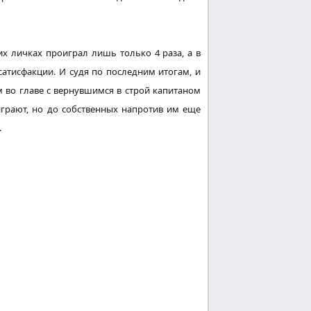
их
личках проиграл
лишь только
4 раза, а в
сатисфакции. И судя по последним
итогам
, и
м во главе с вернувшимся в строй капитаном
играют
, но до
собственных
напротив
им
еще
.