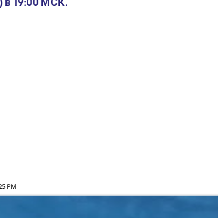
в 19:00 МСК.
:25 PM