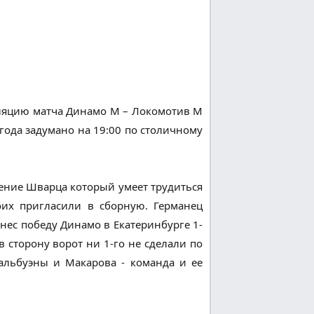
сляцию матча Динамо М – Локомотив М
 года задумано на 19:00 по столичному
ение Шварца который умеет трудиться
оих пригласили в сборную. Германец
инес победу Динамо в Екатеринбурге 1-
в сторону ворот ни 1-го не сделали по
Бальбуэны и Макарова - команда и ее