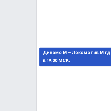
Динамо М – Локомотив М где С
Динамо М – Локомотив М г
в 19:00 МСК.