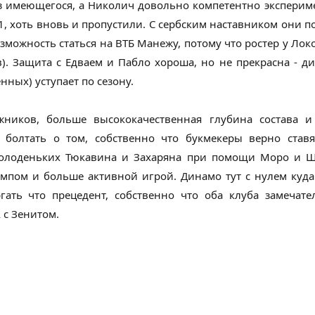
 имеющегося, а Николич довольно компетентно эксперим
-1, хоть вновь и пропустили. С сербским наставником они 
озможность статься на ВТБ Манежу, потому что ростер у Локо
). Защита с Едваем и Пабло хороша, но не прекрасна - ди
нных) уступает по сезону.
ников, больше высококачественная глубина состава 
болтать о том, собственно что букмекеры верно ставя
молоденьких Тюкавина и Захаряна при помощи Моро и 
емпом и больше активной игрой. Динамо тут с нулем куда 
ать что прецедент, собственно что оба клуба замечат
 с Зенитом.