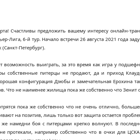
рта! Счастливы предложить вашему интересу онлайн-тра
ер-Лига, 6-й тур. Начало встречи 26 августа 2021 года за
 (Санкт-Петербург).
ет возможность выиграть, за это время как игра у подшеф
торы собственные питерцы не продают, да и приход Кла
хорошая конфигурация Дзюбы и замечательная Ерохина та
в. Что не наименее жилища пока же собственно что Зенит о
трятся пока же собственно что не очень отлично, больше
ивают на позитив, лишь только вот защита остается проб
е же намедни боя с питерцами крепко волнуют. В последн
е протекали, например собственно что в очки для ЦСКА 