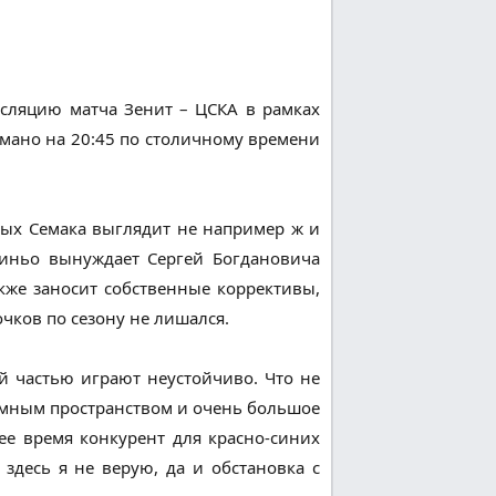
нсляцию матча Зенит – ЦСКА в рамках
думано на 20:45 по столичному времени
ных Семака выглядит не например ж и
удиньо вынуждает Сергей Богдановича
кже заносит собственные коррективы,
чков по сезону не лишался.
й частью играют неустойчиво. Что не
лемным пространством и очень большое
ее время конкурент для красно-синих
здесь я не верую, да и обстановка с