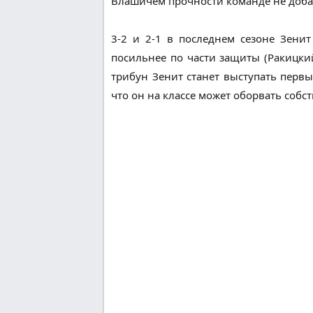
Влашичем прочности команде не добав
3-2 и 2-1 в последнем сезоне Зени
посильнее по части защиты (Ракицки
трибун Зенит станет выступать перв
что он на классе может оборвать соб