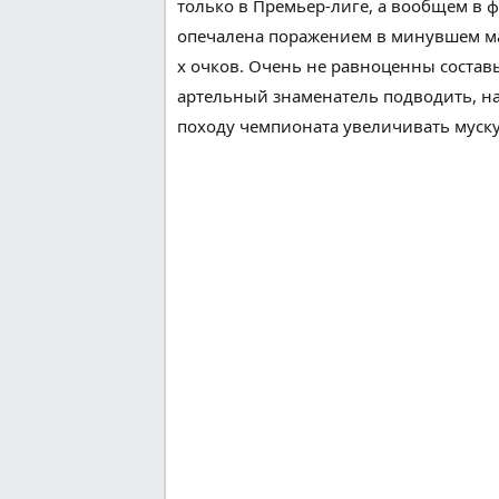
только
в Премьер-лиге, а
вообщем
в ф
опечалена
поражением
в
минувшем
м
х очков.
Очень
не равноценны соста
артельный
знаменатель подводить,
н
походу чемпионата
увеличивать
муск