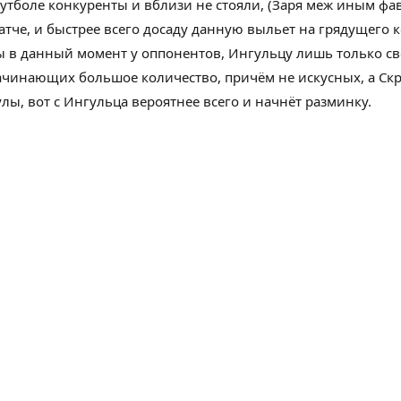
утболе
конкуренты
и
вблизи
не стояли, (Заря
меж
иным
фа
атче, и
быстрее
всего досаду
данную
выльет на
грядущего
к
вы
в данный момент
у оппонентов, Ингульцу
лишь только
св
ачинающих
большое количество
, причём не
искусных
, а С
улы
, вот с Ингульца вероятнее всего и начнёт разминку.