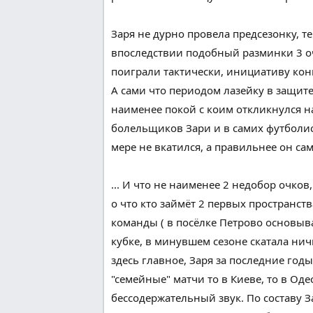
Заря не
дурно
провела предсезонку,
т
впоследствии
подобный
разминки 3 оч
поиграли
тактически, инициативу
кон
А сами
что
периодом
лазейку в
защит
наименее
покой
с
коим
откликнулся
н
болельщиков Зари и в самих футболис
мере не вкатился, а
правильнее
он сам
... И
что
не
наименее
2
недобор очков,
о
что
кто займёт 2 первых
пространств
команды ( в посёлке Петрово
основыв
кубке, в
минувшем
сезоне скатала ни
здесь
главное
, Заря за последние годы
"
семейные
" матчи то в Киеве, то в Оде
бессодержательный
звук. По составу 