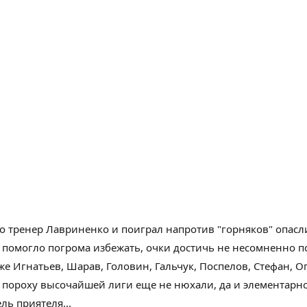
о
тренер Лавриненко и
поиграл
напротив
"горняков"
опасл
 помогло
погрома избежать, очки
достичь
не
несомненно п
е Игнатьев, Шарав, Головин, Гальчук, Поспелов, Стефан, Оп
пороху
высочайшей
лиги
еще
не нюхали, да и
элементарн
ель
приятеля
...