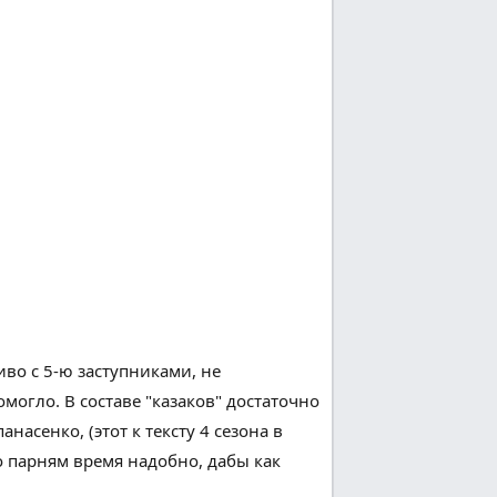
иво
с 5-ю
заступниками
, не
омогло
. В составе "казаков"
достаточно
анасенко, (этот к
тексту
4 сезона в
о
парням время
надобно
,
дабы
как