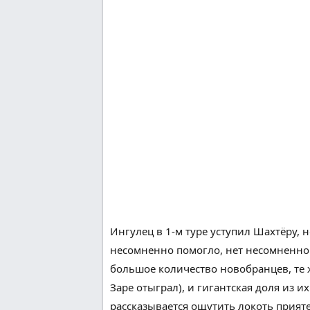
Ингулец в 1-м туре уступил Шахтёру,
н
несомненно помогло
, нет
несомненно
большое количество
новобранцев, те ж
Заре отыграл), и
гигантская
доля
из
их
рассказывается
ощутить
локоть
прият