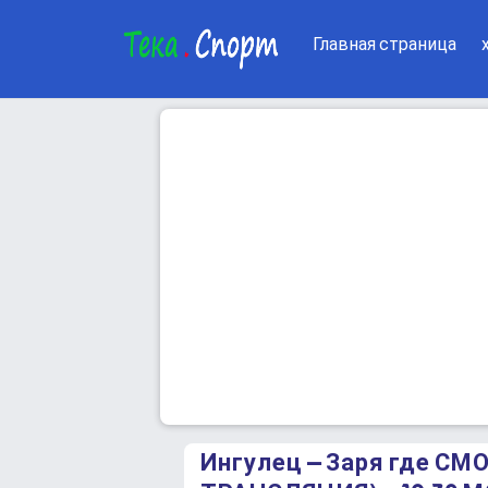
Главная страница
Ингулец – Заря где С