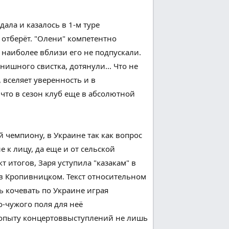
дала и казалось в 1-м туре
отберёт. "Олени"
компетентно
а
наиболее
вблизи
его не подпускали.
нишного
свистка, дотянули...
Что
не
вселяет уверенность и в
 что
в сезон клуб
еще
в
абсолютной
ай чемпиону, в Украине
так как
вопрос
е к лицу, да
еще
и от сельской
кт
итогов
, Заря уступила "казакам" в
в Кропивницком.
Текст
относительном
ь
кочевать
по Украине играя
о-чужого поля для неё
 опыту
концертов
выступлений
не
лишь