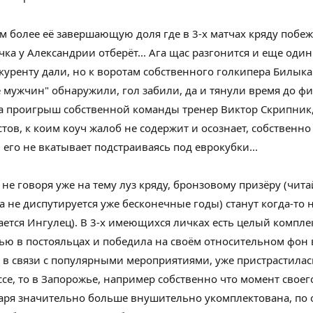
ем более
её
завершающую
доля
где в 3-х матчах кряду побеж
ка у Александрии отберёт... Ага щас разгонится и
еще
один
куренту
дали
, но к воротам
собственного
голкипера Билык
е
мужчин
"
обнаружили
, гол забили, да и тянули время до
фи
а проигрыш
собственной
команды тренер Виктор Скрипник, 
тов, к
коим
коуч
жалоб
не
содержит
и
осознает
,
собственно
 его не вкатывает подстраиваясь под еврокубки...
 не говоря уже
на тему
луз кряду, бронзовому призёру (чит
а
не
диспутируется
уже
бесконечные
годы)
станут
когда-то
н
ается
Ингулец). В 3-х имеющихся личках есть
целый
компле
чью в
постояльцах
и
победила
на своём
относительном
фон
 в связи с
популярными
мероприятиями
, уже
пристрастилас
ссе, то в Запорожье,
например
собственно что
момент
своег
Заря
значительно
больше
внушительно
укомплектована, по