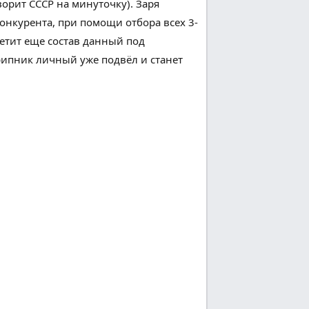
ворит
СССР на минуточку). Заря
онкурента
,
при помощи
отбора всех 3-
етит
еще
состав
данный
под
крипник
личный
уже подвёл и
станет