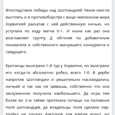
Впоследствии победы над Шотландией Чехия смогла
выстоять и в противоборстве с вице-чемпионом мира
Хорватией раскатав с ней действенную ничью, но
уступала по ходу матча 0-1. И ныне как раз она
возглавляет группу Д обгоняя по добавочным
показателя и собственного минувшего конкурента и
грядущего.
Британцы выиграли 1-й тур у Хорватии, но выиграли
его когда-то абсолютно робко, всего 1-0. В дерби
напротив Шотландии и решительно наслаждались
ничьей и так как не заявишь, собственно что она
заслуженное получила наибольшего. Да игра тем
более во 2-м тайме протекала почаще на половине
поля шотландцев, да владельцы поля сделали пар-
тройку не плохих факторов для взятия ворот, но