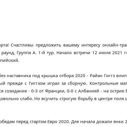
орта! Счастливы предложить вашему интересу онлайн-тр
раунд, Группа A. 1-й тур. Начало встречи 12 июня 2021 г
мпийский.
з наставника под крышка отбора 2020 - Райан Гиггз влип
ый прежде с Гиггзом играл за сборную. Контрольные ма
 созидание - 0-3 от Франции, 0-0 с Албанией - на острие 
 довольно слабо. Но всучить строгую борьбу в центре пол
бедам перед стартом Евро 2020. Для начала дожали янки 2-