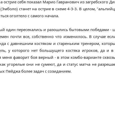
а острие себя показал Марио Гавранович из загребского Ди
Эмболо) станет на острие в схеме 4-3-3. В целом, "альпий
ться оголтело с самого начала.
ный один пересекались и разошлись бытовыми победами -
 времен почти все, собственно что изменилось. В случае ес
да с давнешним костяком и стареньким тренером, который
ль, у которого нет большущего костяка игроков, да и 
меня фаворит боя верный - в этом комбо-варианте сквозь 
как угорелые они не сумеют, да и статус матча не разрешае
ых Пейджа более задач с созиданием.