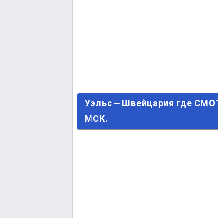
Уэльс – Швейцария где СМОТРЕ
Уэльс – Швейцария где СМО
МСК.