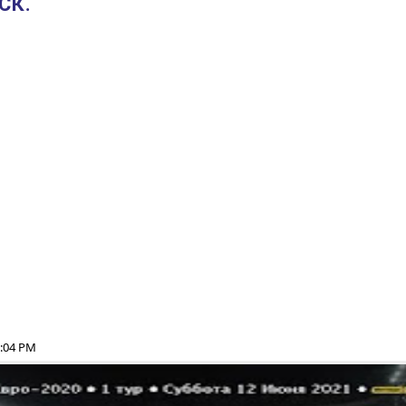
СК.
2:04 PM