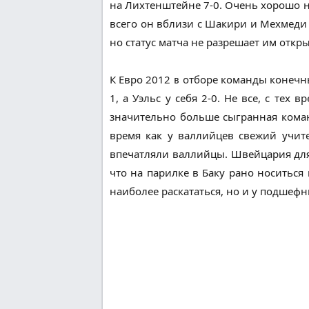
на Лихтенштейне 7-0. Очень хорошо н
всего он вблизи с Шакири и Мехмеди (
но статус матча не разрешает им откры
К Евро 2012 в отборе команды конеч
1, а Уэльс у себя 2-0. Не все, с тех
значительно больше сыгранная коман
время как у валлийцев свежий учите
впечатляли валлийцы. Швейцария для 
что на парилке в Баку рано носиться 
наиболее раскататься, но и у подшефн