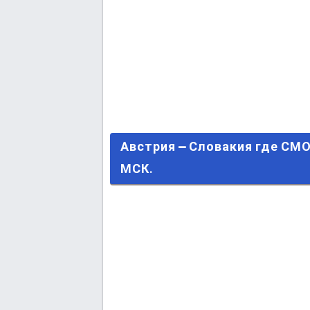
Австрия – Словакия где СМОТР
Австрия – Словакия где СМ
МСК.