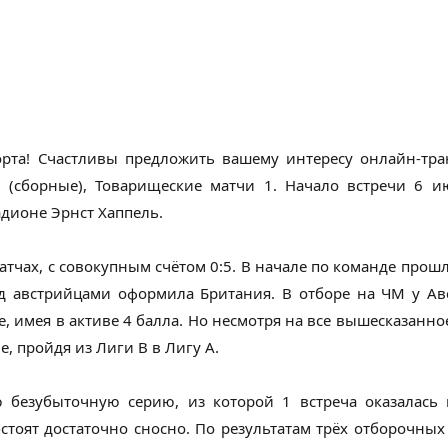
орта! Счастливы предложить вашему интересу онлайн-тра
 (сборные), Товарищеские матчи 1. Начало встречи 6 и
адионе Эрнст Хаппель.
атчах, с совокупным счётом 0:5. В начале по команде прошла
д австрийцами оформила Британия. В отборе на ЧМ у Авс
е, имея в активе 4 балла. Но несмотря на все вышесказанно
, пройдя из Лиги В в Лигу А.
 безубыточную серию, из которой 1 встреча оказалась
тоят достаточно сносно. По результатам трёх отборочных