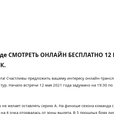
где СМОТРЕТЬ ОНЛАЙН БЕСПЛАТНО 12 
К.
та!
Счастливы
предложить вашему
интересу
онлайн-трансл
 тур. Начало встречи 12 мая 2021 года
задумано
на 19:30 по
о
не
желает
оставлять
серию А. На финише сезона команда
 на 4 очка оторвалась от зоны вылета. В
5
прошлых
боях
лиг