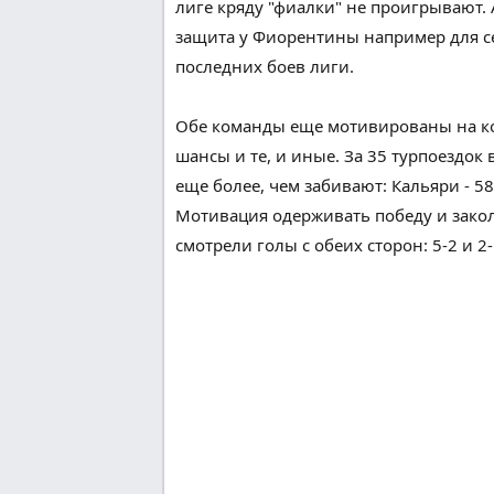
лиге кряду "фиалки" не проигрывают.
защита
у Фиорентины
например
для с
последних
боев
лиги.
Обе команды
еще
мотивированы на ко
шансы
и те, и
иные
. За 35
турпоездок
еще
более
, чем забивают: Кальяри - 5
Мотивация
одерживать победу
и
зако
смотрели
голы с обеих сторон: 5-2 и 2