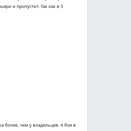
льяри и пропустит.
Так как
в
5
ка
более
, чем у
владельцев
.
4
боя
в