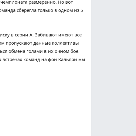
 чемпионата
размеренно
. Но вот
команда
сберегла
только
в одном из
5
иску в серии А. Забивают
имеют все
ом
пропускают данные коллективы
ься
обмена голами в их очном
бое
.
х
встречах команд на
фон
Кальяри мы