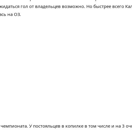
жидаться
гол от
владельцев
возможно
. Но
быстрее
всего Ка
ась
на ОЗ.
чемпионата. У
постояльцев
в копилке
в том числе и
на
3
оч