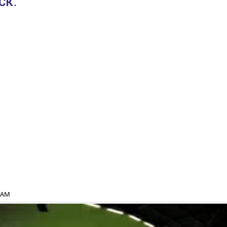
СК.
3 AM