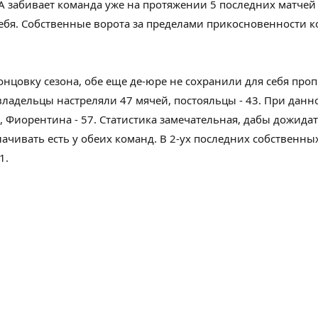
 А забивает команда уже на протяжении
5
последних матчей
ебя
.
Собственные
ворота
за пределами
прикосновенности 
нцовку сезона, обе
еще
де-юре
не сохранили
для себя
проп
владельцы
настреляли 47 мячей,
постояльцы
- 43. При
данн
8, Фиорентина - 57. Статистика
замечательная
,
дабы
дожидат
лачивать
есть у обеих команд. В
2-ух
последних
собственны
-1.