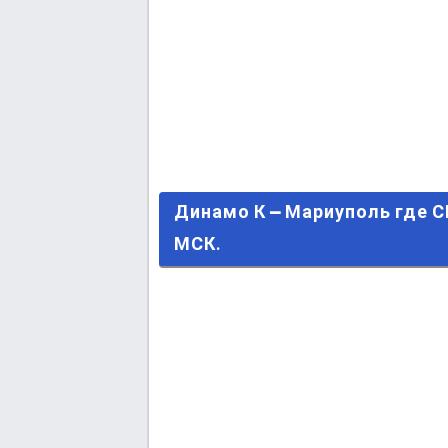
Динамо К – Мариуполь где СМО
Динамо К – Мариуполь где 
МСК.