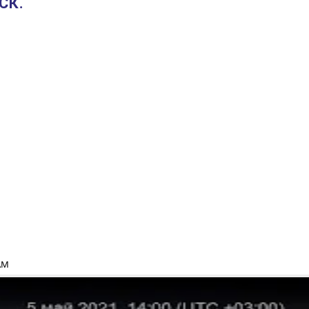
СК.
 AM