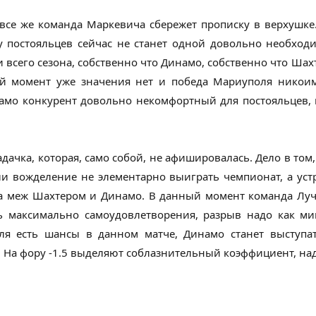
все же команда Маркевича сбережет прописку в верхушке.
 у постояльцев сейчас не станет одной довольно необходи
 всего сезона, собственно что Динамо, собственно что Шах
ый момент уже значения нет и победа Мариуполя никоим
амо конкурент довольно некомфортный для постояльцев, 
дачка, которая, само собой, не афишировалась. Дело в том
 вожделение не элементарно выиграть чемпионат, а устро
ка меж Шахтером и Динамо. В данный момент команда Луче
ь максимально самоудовлетворения, разрыв надо как ми
оля есть шансы в данном матче, Динамо станет выступа
. На фору -1.5 выделяют соблазнительный коэффициент, над