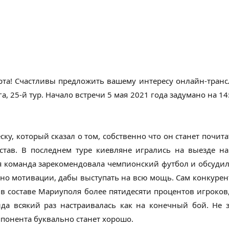
рта! Счастливы предложить вашему интересу онлайн-тран
а, 25-й тур. Начало встречи 5 мая 2021 года задумано на 1
у, который сказал о том, собственно что он станет почита
остав. В последнем туре киевляне игрались на выезде н
команда зарекомендовала чемпионский футбол и обсудила 
но мотивации, дабы выступать на всю мощь. Сам конкурен
о в составе Мариуполя более пятидесяти процентов игрок
да всякий раз настраивалась как на конечный бой. Не з
ппонента буквально станет хорошо.