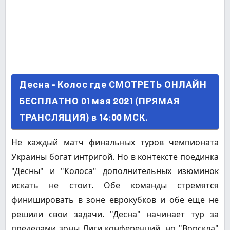
Десна - Колос где СМОТРЕТЬ ОНЛАЙН
Десна - Колос где СМОТРЕТЬ ОНЛАЙН
БЕСПЛАТНО 01 мая 2021 (ПРЯМАЯ
БЕСПЛАТНО 01 мая 2021 (ПРЯМАЯ
ТРАНСЛЯЦИЯ) в 14:00 МСК.
ТРАНСЛЯЦИЯ) в 14:00 МСК.
Не каждый матч финальных туров чемпионата
Украины богат интригой. Но в контексте поединка
"Десны" и "Колоса" дополнительных изюминок
искать не стоит. Обе команды стремятся
финишировать в зоне еврокубков и обе еще не
решили свои задачи. "Десна" начинает тур за
пределами зоны Лиги конференций, но "Ворскла"