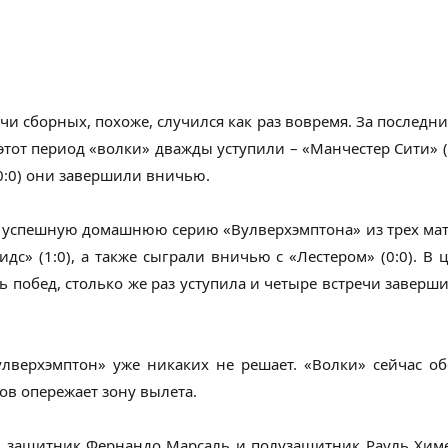
чи сборных, похоже, случился как раз вовремя. За последн
 этот период «волки» дважды уступили – «Манчестер Сити» (1
(0:0) они завершили вничью.
 успешную домашнюю серию «Вулверхэмптона» из трех матче
идс» (1:0), а также сыграли вничью с «Лестером» (0:0). 
 побед, столько же раз уступила и четыре встречи заверш
Вулверхэмптон» уже никаких не решает. «Волки» сейчас об
тов опережает зону вылета.
вм защитник Фернандо Марсаль и полузащитник Рауль Хи