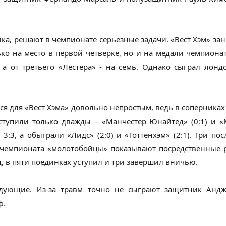
ка, решают в чемпионате серьезные задачи. «Вест Хэм» за
ько на место в первой четверке, но и на медали чемпиона
 а от третьего «Лестера» - на семь. Однако сыграл лон
я для «Вест Хэма» довольно непростым, ведь в соперниках 
тупили только дважды – «Манчестер Юнайтед» (0:1) и «М
3, а обыграли «Лидс» (2:0) и «Тоттенхэм» (2:1). Три по
 чемпионата «молотобойцы» показывают посредственные р
, в пяти поединках уступил и три завершил вничью.
едующие. Из-за травм точно не сыграют защитник Анд
ф.