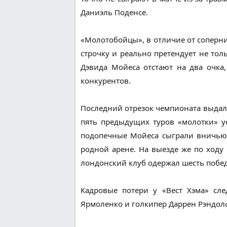
Даниэль Поденсе.
«Молотобойцы», в отличие от соперни
строчку и реально претендует не тол
Дэвида Мойеса отстают на два очка,
конкурентов.
Последний отрезок чемпионата выдалс
пять предыдущих туров «молотки» ус
подопечные Мойеса сыграли вничью 3:
родной арене. На выезде же по ходу
лондонский клуб одержал шесть побед
Кадровые потери у «Вест Хэма» сл
Ярмоленко и голкипер Даррен Рэндол