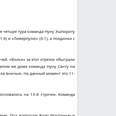
ие четыре тура команда Нуну Эшпириту
:4) и «Ливерпулю» (0:1), а поединки с
й. «Волки» за этот отрезок обыграли
В целом же дома команда Нуну Санту на
ила вничью. На данный момент это 11-
основались на 13-й строчке. Команда
менес. Под вопросом Жоау Моутинью и