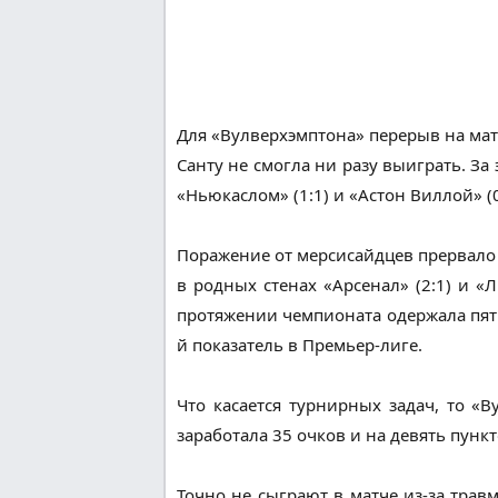
Для «Вулверхэмптона» перерыв на мат
Санту не смогла ни разу выиграть. За
«Ньюкаслом» (1:1) и «Астон Виллой» 
Поражение от мерсисайдцев прервало
в родных стенах «Арсенал» (2:1) и «Л
протяжении чемпионата одержала пять
й показатель в Премьер-лиге.
Что касается турнирных задач, то «
заработала 35 очков и на девять пунк
Точно не сыграют в матче из-за тра