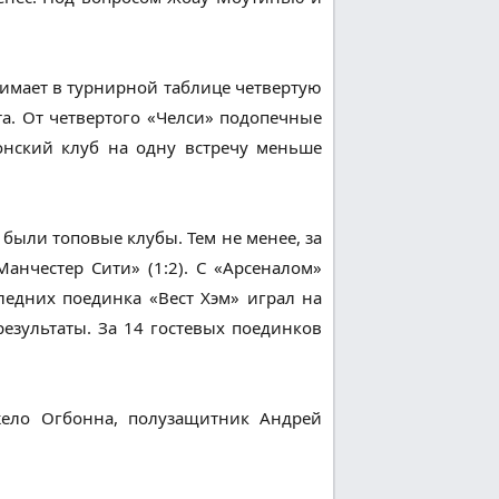
нимает в турнирной таблице четвертую
та. От четвертого «Челси» подопечные
донский клуб на одну встречу меньше
были топовые клубы. Тем не менее, за
анчестер Сити» (1:2). С «Арсеналом»
следних поединка «Вест Хэм» играл на
езультаты. За 14 гостевых поединков
жело Огбонна, полузащитник Андрей