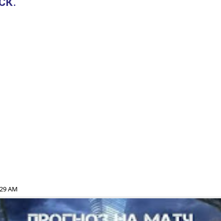
СК.
:29 AM