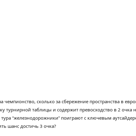
за чемпионство, сколько за
сбережение
пространства
в евро
ку
турнирной таблицы и
содержит
превосходство
в
2
очка 
о тура “железнодорожники”
поиграют
с
ключевым
аутсайдеро
ить
шанс
достичь
3
очка?