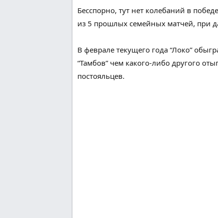
Бесспорно
,
тут
нет
колебаний
в побед
из
5
прошлых
семейных
матчей, при
д
В феврале текущего года “Локо” обыгра
“Тамбов”
чем какого-либо другого
отыг
постояльцев
.