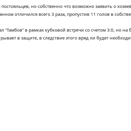
е
постояльцев
, но
собственно что
возможно
заявить
о хозяев
анном
отличился всего
3
раза, пропустив 11 голов в
собств
л “Тамбов” в рамках кубковой встречи со счетом 3:0, но на
рывает в
защите
,
в следствие этого
вряд ли
будет необход