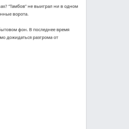
ах? “Тамбов” не выиграл ни в одном
енные
ворота.
бытовом
фон
. В последнее время
имо
дожидаться
разгрома от