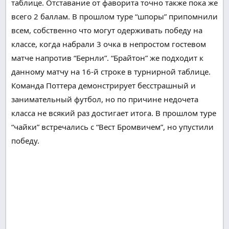
таблице. Отставание от
фаворита
точно также
пока же
всего
2
баллам. В
прошлом
туре “шпоры”
припомнили
всем,
собственно что
могут
одерживать победу
на
классе, когда набрали
3
очка в непростом гостевом
матче
напротив
“Бернли”. “Брайтон” же подходит к
данному
матчу на 16-й
строке
в турнирной таблице.
Команда Поттера
демонстрирует
бесстрашный
и
занимательный
футбол, но
по причине
недочета
класса не
всякий раз
достигает
итога
. В
прошлом
туре
“чайки” встречались с “Вест Бромвичем”, но упустили
победу.