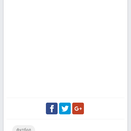
Facebook
Twitter
Google
футбол