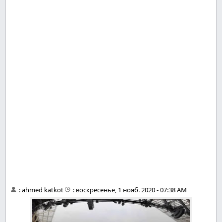
:
ahmed katkot
:
воскресенье, 1 нояб. 2020 - 07:38 AM