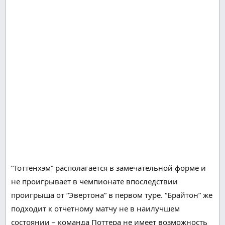
“Тоттенхэм”
располагается
в
замечательной
форме и
не проигрывает в чемпионате
впоследствии
проигрыша
от “Эвертона” в первом туре. “Брайтон” же
подходит к отчетному матчу не в
наилучшем
состоянии – команда Поттера не
имеет возможность